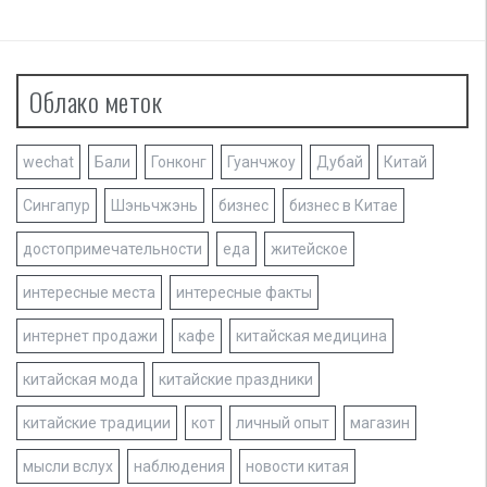
п
и
с
Облако меток
я
м
wechat
Бали
Гонконг
Гуанчжоу
Дубай
Китай
Сингапур
Шэньчжэнь
бизнес
бизнес в Китае
достопримечательности
еда
житейское
интересные места
интересные факты
интернет продажи
кафе
китайская медицина
китайская мода
китайские праздники
китайские традиции
кот
личный опыт
магазин
мысли вслух
наблюдения
новости китая