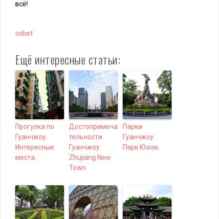
всё!
oxbet
Ещё интересные статьи:
Прогулка по
Достопримеча
Парки
Гуанчжоу.
тельности
Гуанчжоу.
Интересные
Гуанчжоу.
Парк Юэсю.
места.
Zhujiang New
Town