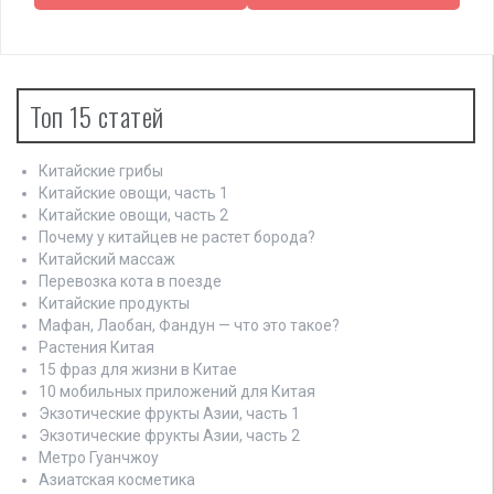
а
в
и
Топ 15 статей
г
Китайские грибы
а
Китайские овощи, часть 1
ц
Китайские овощи, часть 2
Почему у китайцев не растет борода?
и
Китайский массаж
Перевозка кота в поезде
я
Китайские продукты
Мафан, Лаобан, Фандун — что это такое?
п
Растения Китая
о
15 фраз для жизни в Китае
10 мобильных приложений для Китая
з
Экзотические фрукты Азии, часть 1
Экзотические фрукты Азии, часть 2
а
Метро Гуанчжоу
Азиатская косметика