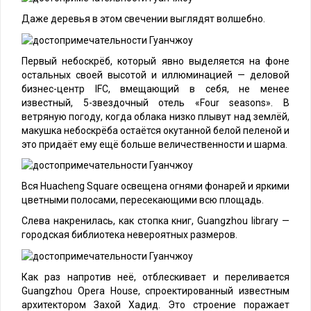
Даже деревья в этом свечении выглядят волшебно.
Первый небоскрёб, который явно выделяется на фоне
остальных своей высотой и иллюминацией — деловой
бизнес-центр IFC, вмещающий в себя, не менее
известный, 5-звездочный отель «Four seasons». В
ветряную погоду, когда облака низко плывут над землёй,
макушка небоскрёба остаётся окутанной белой пеленой и
это придаёт ему ещё больше величественности и шарма.
Вся Huacheng Square освещена огнями фонарей и яркими
цветными полосами, пересекающими всю площадь.
Слева накренилась, как стопка книг, Guangzhou library —
городская библиотека невероятных размеров.
Как раз напротив неё, отблескивает и переливается
Guangzhou Opera House, спроектированный известным
архитектором Захой Хадид. Это строение поражает