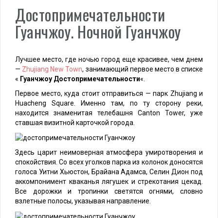
Достопримечательности
Гуанчжоу. Ночной Гуанчжоу
Лучшее место, где ночью город еще красивее, чем днем
—
Zhujiang New Town
, занимающий первое место в списке
«
Гуанчжоу Достопримечательности
«.
Первое место, куда стоит отправиться — парк Zhujiang и
Huacheng Square. Именно там, по ту сторону реки,
находится знаменитая телебашня Canton Tower, уже
ставшая визитной карточкой города.
Здесь царит неимоверная атмосфера умиротворения и
спокойствия. Со всех уголков парка из колонок доносятся
голоса Уитни Хьюстон, Брайана Адамса, Селин Дион под
аккомпонимент кваканья лягушек и стрекотания цекад
.
Все дорожки и тропинки светятся огнями, словно
взлетные полосы, указывая направление.