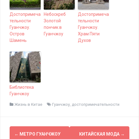
Достопримеча
Небоскреб
Достопримеча
тельности
Золотой
тельности
Гуанчжоу.
пончик в
Гуанчжоу.
Остров
Гуанчжоу
Храм Пяти
Шамень
Духов
Библиотека
Гуанчжоу
Жизнь в Китае
Гуанчжоу
,
достопримечательности
Н
←
МЕТРО ГУАНЧЖОУ
КИТАЙСКАЯ МОДА
→