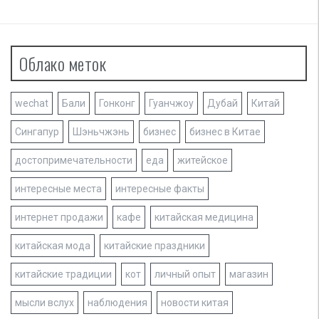
Облако меток
wechat
Бали
Гонконг
Гуанчжоу
Дубай
Китай
Сингапур
Шэньчжэнь
бизнес
бизнес в Китае
достопримечательности
еда
житейское
интересные места
интересные факты
интернет продажи
кафе
китайская медицина
китайская мода
китайские праздники
китайские традиции
кот
личный опыт
магазин
мысли вслух
наблюдения
новости китая