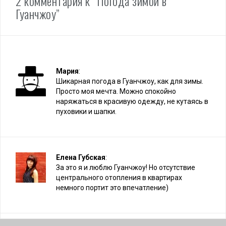
2 комментария к “Погода зимой в
г
Гуанчжоу”
а
ц
и
я
Мария
:
Шикарная погода в Гуанчжоу, как для зимы.
п
Просто моя мечта. Можно спокойно
наряжаться в красивую одежду, не кутаясь в
о
пуховики и шапки.
з
а
Елена Губская
:
п
За это я и люблю Гуанчжоу! Но отсутствие
и
центрального отопления в квартирах
немного портит это впечатление)
с
я