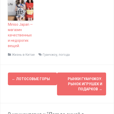
Miniso Japan —
магазин
качественных
и недорогих
вещей.
Жизнь в Китае
Гуанчжоу
,
погода
Н
←
ЛОТОСОВЫЕ ГОРЫ
РЫНКИ ГУАНЧЖОУ.
РЫНОК ИГРУШЕК И
а
ПОДАРКОВ
→
в
и