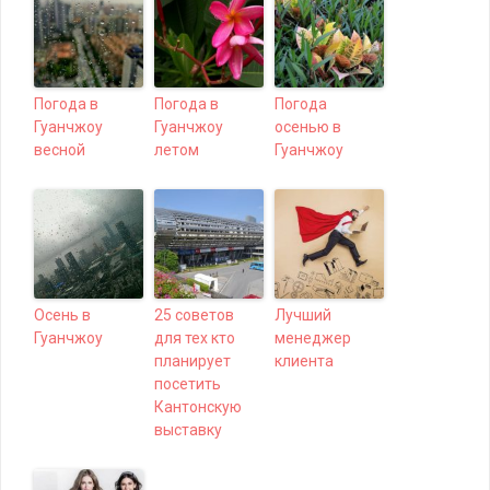
Погода в
Погода в
Погода
Гуанчжоу
Гуанчжоу
осенью в
весной
летом
Гуанчжоу
Осень в
25 советов
Лучший
Гуанчжоу
для тех кто
менеджер
планирует
клиента
посетить
Кантонскую
выставку