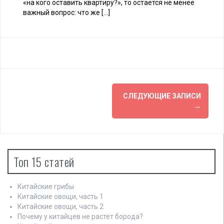
«на кого оставить квартиру?», то остается не менее
важный вопрос: что же […]
Н
СЛЕДУЮЩИЕ ЗАПИСИ
→
а
в
и
Топ 15 статей
г
а
Китайские грибы
Китайские овощи, часть 1
ц
Китайские овощи, часть 2
Почему у китайцев не растет борода?