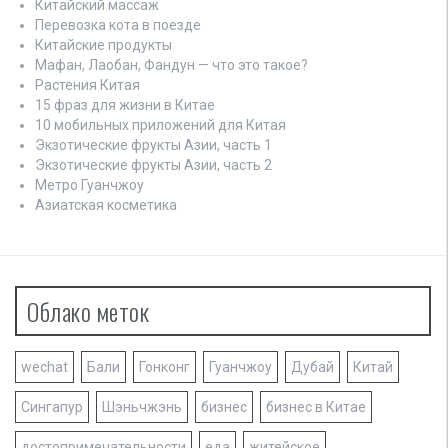
и
Китайский массаж
я
Перевозка кота в поезде
Китайские продукты
п
Мафан, Лаобан, Фандун — что это такое?
Растения Китая
о
15 фраз для жизни в Китае
10 мобильных приложений для Китая
з
Экзотические фрукты Азии, часть 1
а
Экзотические фрукты Азии, часть 2
Метро Гуанчжоу
п
Азиатская косметика
и
с
Облако меток
я
м
wechat
Бали
Гонконг
Гуанчжоу
Дубай
Китай
Сингапур
Шэньчжэнь
бизнес
бизнес в Китае
достопримечательности
еда
житейское