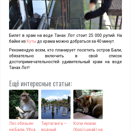
Билет в храм на воде Танах Лот стоит 25 000 рупий. На
байке из
Куты
до храма можно добраться за 40 минут.
Рекомендую всем, кто планирует посетить остров Бали,
обязательно включить в свой список
достопримечательностей удивительный храм на воде
Танах Лот!
Ещё интересные статьи:
Лес обезьян
Тиртаганга —
Копи лювак
на Бали, Убуд
водный
(Kopi Luwak) на