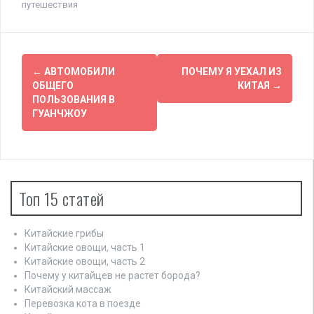
путешествия
Н
←
АВТОМОБИЛИ
ПОЧЕМУ Я УЕХАЛ ИЗ
ОБЩЕГО
КИТАЯ
→
а
ПОЛЬЗОВАНИЯ В
ГУАНЧЖОУ
в
и
г
Топ 15 статей
а
ц
Китайские грибы
и
Китайские овощи, часть 1
Китайские овощи, часть 2
я
Почему у китайцев не растет борода?
Китайский массаж
п
Перевозка кота в поезде