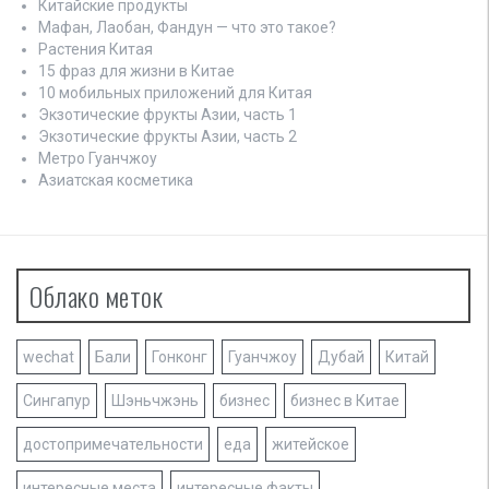
о
Китайские продукты
Мафан, Лаобан, Фандун — что это такое?
з
Растения Китая
15 фраз для жизни в Китае
а
10 мобильных приложений для Китая
Экзотические фрукты Азии, часть 1
п
Экзотические фрукты Азии, часть 2
и
Метро Гуанчжоу
Азиатская косметика
с
я
м
Облако меток
wechat
Бали
Гонконг
Гуанчжоу
Дубай
Китай
Сингапур
Шэньчжэнь
бизнес
бизнес в Китае
достопримечательности
еда
житейское
интересные места
интересные факты