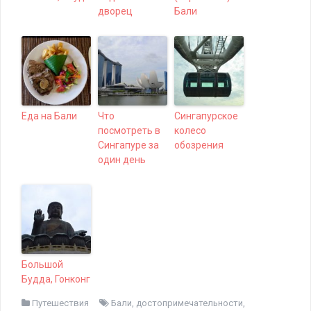
дворец
Бали
Еда на Бали
Что
Сингапурское
посмотреть в
колесо
Сингапуре за
обозрения
один день
Большой
Будда, Гонконг
Путешествия
Бали
,
достопримечательности
,