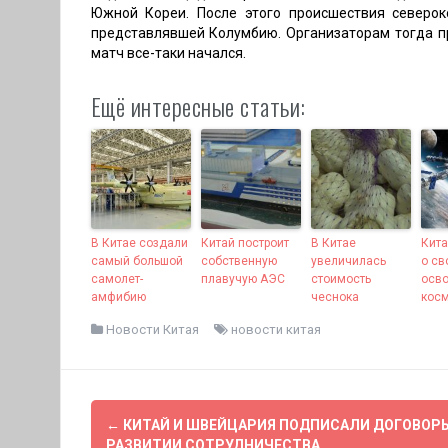
Южной Кореи. После этого происшествия северок
представлявшей Колумбию. Организаторам тогда пр
матч все-таки начался.
Ещё интересные статьи:
В Китае создали
Китай построит
В Китае
Кита
самый большой
собственную
увеличилась
о св
самолет-
плавучую АЭС
стоимость
осв
амфибию
чеснока
кос
Новости Китая
новости китая
Н
←
КИТАЙ И ШВЕЙЦАРИЯ ПОДПИСАЛИ ДОГОВОРЫ
РАЗВИТИИ СОТРУДНИЧЕСТВА