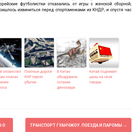
орейские футболистки отказались от игры с женской сборной,
ишлось извиниться перед спортсменками из КНДР, и спустя час
й оповестил
Платные дороги
В Китае
Китай поднимет
оих планах
КНР терпят
обнаружили
цены на свои
оения
убытки
останки
товары
моса
динозавра
 О
ТРАНСПОРТ ГУАНЧЖОУ. ПОЕЗДА И ПАРОМЫ
→