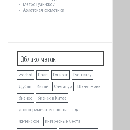
Метро Гуанчжоу
Азиатская косметика
Облако меток
wechat
Бали
Гонконг
Гуанчжоу
Дубай
Китай
Сингапур
Шэньчжэнь
бизнес
бизнес в Китае
достопримечательности
еда
житейское
интересные места