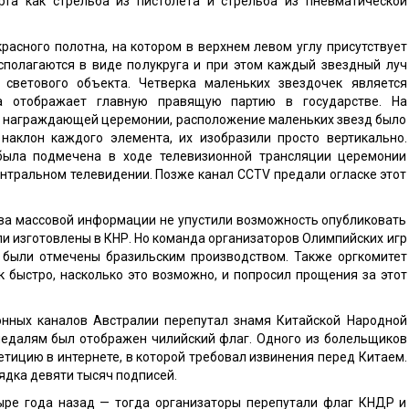
та как стрельба из пистолета и стрельба из пневматической
асного полотна, на котором в верхнем левом углу присутствует
сполагаются в виде полукруга и при этом каждый звездный луч
светового объекта. Четверка маленьких звездочек является
а отображает главную правящую партию в государстве. На
я награждающей церемонии, расположение маленьких звезд было
 наклон каждого элемента, их изобразили просто вертикально.
была подмечена в ходе телевизионной трансляции церемонии
нтральном телевидении. Позже канал CCTV предали огласке этот
тва массовой информации не упустили возможность опубликовать
ыли изготовлены в КНР. Но команда организаторов Олимпийских игр
 были отмечены бразильским производством. Также оргкомитет
к быстро, насколько это возможно, и попросил прощения за этот
онных каналов Австралии перепутал знамя Китайской Народной
 медалям был отображен чилийский флаг. Одного из болельщиков
петицию в интернете, в которой требовал извинения перед Китаем.
ядка девяти тысяч подписей.
ре года назад — тогда организаторы перепутали флаг КНДР и