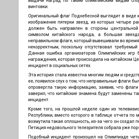
выдачи наград по таким олимпийским видам спор
винтовки.
Оригинальный флаг Поднебесной выглядит в виде кр
изображение пятерки звезд, из которых четыре ра
должен быть направлен в стороны центральной 
символом китайского народа, а большая звезд
неправильном флаге, который вывешивали во врем
некорректным, поскольку отсутствовал требуемый
Данная ошибка организаторов Олимпийских игр 
награждения, которая происходила на китайском Це
инцидент в социальных сетях.
Эта история стала известна многим людям и средс
ее, появился слух о том, что неправильные флаги б
опровергла такую информацию, заявив, что флаги
заверил, что китайские знамена будут заменены та
инцидент.
Кроме того, на прошлой неделе один из телевизи
Республики, вместо которого в таблице отчета по
возмутила такая оплошность, из-за чего он создал 
Петиция недовольного телезрителя собрала уже пор
Подобный инцидент произошел на Олимпиаде четы