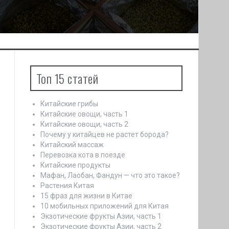
Топ 15 статей
Китайские грибы
Китайские овощи, часть 1
Китайские овощи, часть 2
Почему у китайцев не растет борода?
Китайский массаж
Перевозка кота в поезде
Китайские продукты
Мафан, Лаобан, Фандун — что это такое?
Растения Китая
15 фраз для жизни в Китае
10 мобильных приложений для Китая
Экзотические фрукты Азии, часть 1
Экзотические фрукты Азии, часть 2