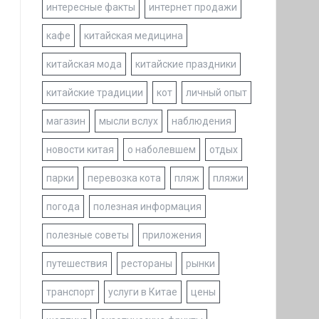
интересные факты
интернет продажи
кафе
китайская медицина
китайская мода
китайские праздники
китайские традиции
кот
личный опыт
магазин
мысли вслух
наблюдения
новости китая
о наболевшем
отдых
парки
перевозка кота
пляж
пляжи
погода
полезная информация
полезные советы
приложения
путешествия
рестораны
рынки
транспорт
услуги в Китае
цены