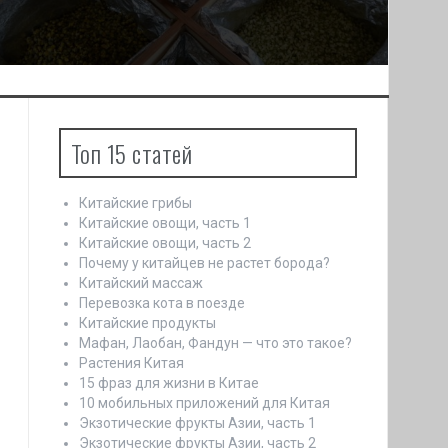
Топ 15 статей
Китайские грибы
Китайские овощи, часть 1
Китайские овощи, часть 2
Почему у китайцев не растет борода?
Китайский массаж
Перевозка кота в поезде
Китайские продукты
Мафан, Лаобан, Фандун — что это такое?
Растения Китая
15 фраз для жизни в Китае
10 мобильных приложений для Китая
Экзотические фрукты Азии, часть 1
Экзотические фрукты Азии, часть 2