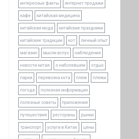
интересные факты
интернет продажи
кафе
китайская медицина
китайская мода
китайские праздники
китайские традиции
кот
личный опыт
магазин
мысли вслух
наблюдения
новости китая
о наболевшем
отдых
парки
перевозка кота
пляж
пляжи
погода
полезная информация
полезные советы
приложения
путешествия
рестораны
рынки
транспорт
услуги в Китае
цены