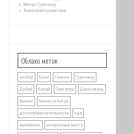
Метро Гуанчжоу
Азиатская косметика
Облако меток
wechat
Бали
Гонконг
Гуанчжоу
Дубай
Китай
Сингапур
Шэньчжэнь
бизнес
бизнес в Китае
достопримечательности
еда
житейское
интересные места